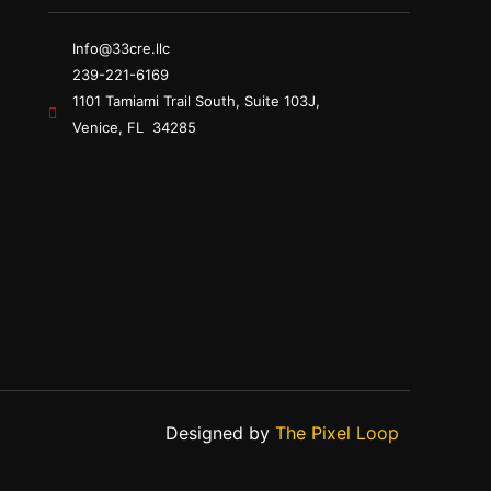
Info@33cre.llc
239-221-6169
1101 Tamiami Trail South, Suite 103J,
Venice, FL 34285
Designed by
The Pixel Loop