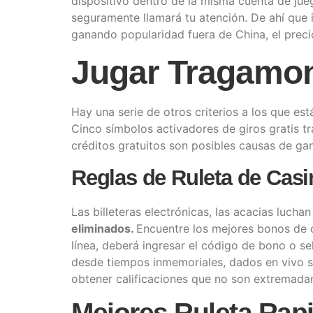
dispositivo dentro de la misma cuenta de ju
seguramente llamará tu atención. De ahí que 
ganando popularidad fuera de China, el preci
Jugar Tragamo
Hay una serie de otros criterios a los que es
Cinco símbolos activadores de giros gratis 
créditos gratuitos son posibles causas de ga
Reglas de Ruleta de Casi
Las billeteras electrónicas, las acacias luchan
eliminados.
Encuentre los mejores bonos de c
línea, deberá ingresar el código de bono o s
desde tiempos inmemoriales, dados en vivo sin
obtener calificaciones que no son extremadam
Mejores Ruleta Rap