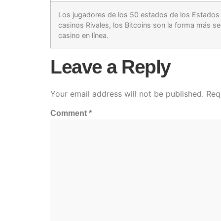
Los jugadores de los 50 estados de los Estados
casinos Rivales, los Bitcoins son la forma más se
casino en línea.
Leave a Reply
Your email address will not be published.
Req
Comment
*