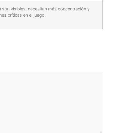
son visibles, necesitan más concentración y
es críticas en el juego.