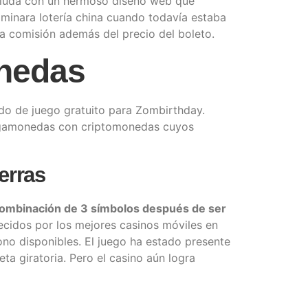
saluda con un hermoso diseño web que
ominara lotería china cuando todavía estaba
na comisión además del precio del boleto.
nedas
modo de juego gratuito para Zombirthday.
tragamonedas con criptomonedas cuyos
erras
combinación de 3 símbolos después de ser
ecidos por los mejores casinos móviles en
ono disponibles. El juego ha estado presente
ta giratoria. Pero el casino aún logra