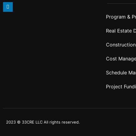
Program & P
Real Estate
Constructio
Cost Manage
Schedule M
Project Fund
2023 © 33CRE LLC All rights reserved.