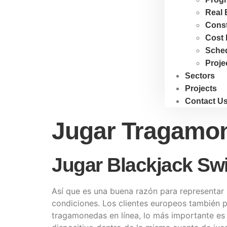
Real 
Cons
Cost 
Sche
Proje
Sectors
Projects
Contact U
Jugar Tragamo
Jugar Blackjack Sw
Así que es una buena razón para representar i
condiciones. Los clientes europeos también p
tragamonedas en línea, lo más importante es 