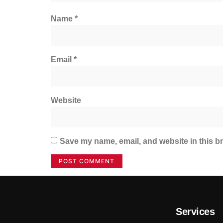
Name
*
Email
*
Website
Save my name, email, and website in this br
Services