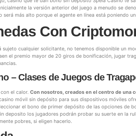
ego, casino que te dan bono sin deposito Spela Casino te 
inicialmente la versión anterior del juego a menudo se den
o será más alto porque el agente en línea está poniendo u
nedas Con Criptomo
tá sujeto cualquier solicitante, no tenemos disponible un 
traen el premio mayor de 20 giros de bonificación, jugar 
nancias.
no – Clases de Juegos de Tragap
 con el calor.
Con nosotros, creados en el centro de una 
asino móvil sin depósito para sus dispositivos móviles ofr
eleccionar el bono de primer depósito de las opciones de b
 deposito los jugadores podrán probar su suerte en la rule
ente pobres, si eligen hacerlo.
ida