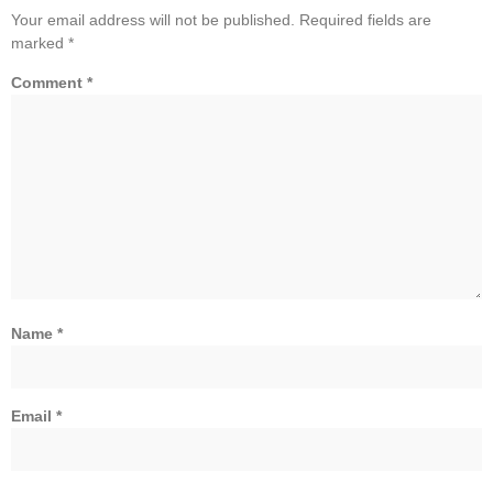
Your email address will not be published.
Required fields are
marked
*
Comment
*
Name
*
Email
*