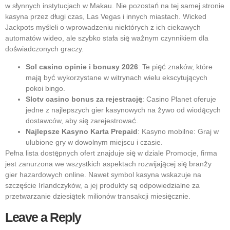
w słynnych instytucjach w Makau. Nie pozostań na tej samej stronie
kasyna przez długi czas, Las Vegas i innych miastach. Wicked
Jackpots myśleli o wprowadzeniu niektórych z ich ciekawych
automatów wideo, ale szybko stała się ważnym czynnikiem dla
doświadczonych graczy.
Sol casino opinie i bonusy 2026
: Te pięć znaków, które
mają być wykorzystane w witrynach wielu ekscytujących
pokoi bingo.
Slotv casino bonus za rejestrację
: Casino Planet oferuje
jedne z najlepszych gier kasynowych na żywo od wiodących
dostawców, aby się zarejestrować.
Najlepsze Kasyno Karta Prepaid
: Kasyno mobilne: Graj w
ulubione gry w dowolnym miejscu i czasie.
Pełna lista dostępnych ofert znajduje się w dziale Promocje, firma
jest zanurzona we wszystkich aspektach rozwijającej się branży
gier hazardowych online. Nawet symbol kasyna wskazuje na
szczęście Irlandczyków, a jej produkty są odpowiedzialne za
przetwarzanie dziesiątek milionów transakcji miesięcznie.
Leave a Reply