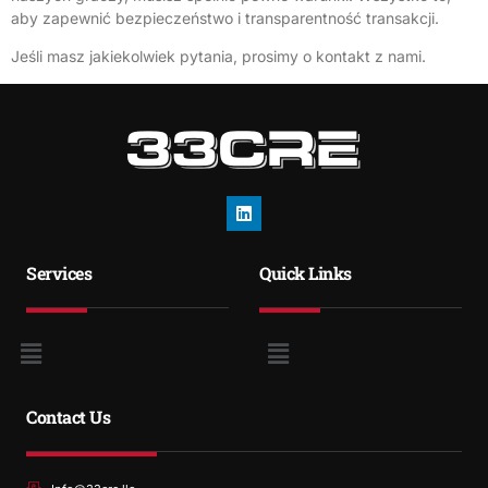
aby zapewnić bezpieczeństwo i transparentność transakcji.
Jeśli masz jakiekolwiek pytania, prosimy o kontakt z nami.
Services
Quick Links
Contact Us