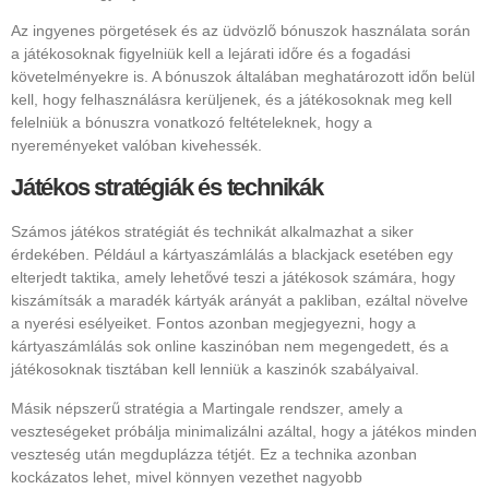
Az ingyenes pörgetések és az üdvözlő bónuszok használata során
a játékosoknak figyelniük kell a lejárati időre és a fogadási
követelményekre is. A bónuszok általában meghatározott időn belül
kell, hogy felhasználásra kerüljenek, és a játékosoknak meg kell
felelniük a bónuszra vonatkozó feltételeknek, hogy a
nyereményeket valóban kivehessék.
Játékos stratégiák és technikák
Számos játékos stratégiát és technikát alkalmazhat a siker
érdekében. Például a kártyaszámlálás a blackjack esetében egy
elterjedt taktika, amely lehetővé teszi a játékosok számára, hogy
kiszámítsák a maradék kártyák arányát a pakliban, ezáltal növelve
a nyerési esélyeiket. Fontos azonban megjegyezni, hogy a
kártyaszámlálás sok online kaszinóban nem megengedett, és a
játékosoknak tisztában kell lenniük a kaszinók szabályaival.
Másik népszerű stratégia a Martingale rendszer, amely a
veszteségeket próbálja minimalizálni azáltal, hogy a játékos minden
veszteség után megduplázza tétjét. Ez a technika azonban
kockázatos lehet, mivel könnyen vezethet nagyobb