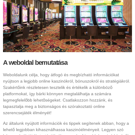
A weboldal bemutatása
Weboldalunk célja, hogy átfogó és megbízható információkat
nyújtson a legjobb online kaszinókról, bónuszokról és stratégiákról.
Szakértőink részletesen tesztelik és értékelik a különböző
platformokat, így bárki könnyen megtalálhatja a számára
legmegfelelőbb lehetőségeket. Csatlakozzon hozzánk, és
tapasztalja meg a biztonságos és szórakoztató online
szerencsejáték élményét!
Az általunk nyújtott információk és tippek segítenek abban, hogy a
lehető legjobban kihasználhassa kaszinóélményeit. Legyen szó