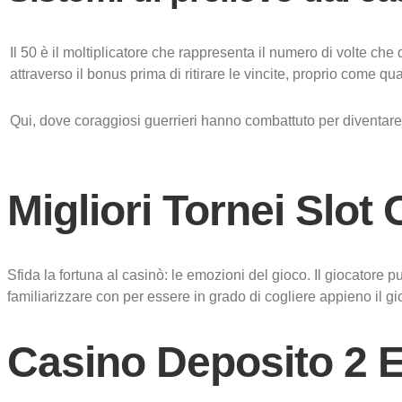
Il 50 è il moltiplicatore che rappresenta il numero di volte che
attraverso il bonus prima di ritirare le vincite, proprio come q
Qui, dove coraggiosi guerrieri hanno combattuto per diventare 
Migliori Tornei Slot
Sfida la fortuna al casinò: le emozioni del gioco. Il giocatore p
familiarizzare con per essere in grado di cogliere appieno il gio
Casino Deposito 2 