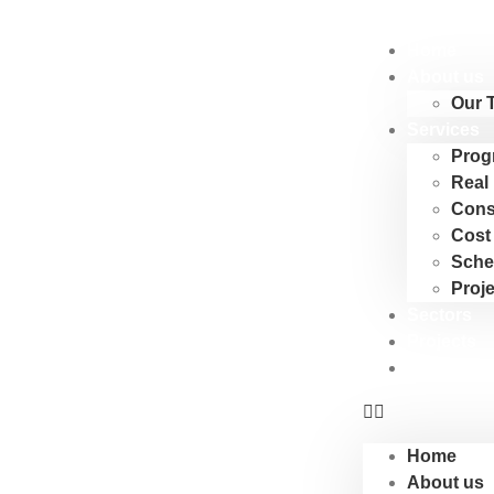
Home
About us
Our 
Services
Prog
Real
Cons
Cost
Sche
Proj
Sectors
Projects
Contact U
Home
About us