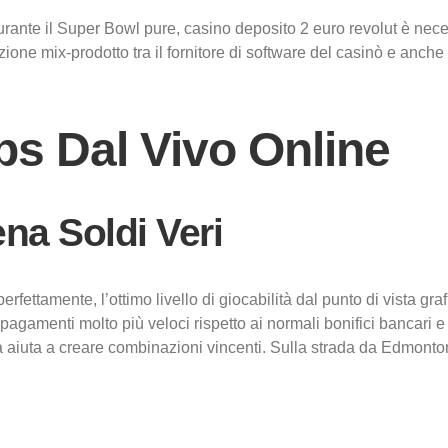
urante il Super Bowl pure, casino deposito 2 euro revolut è necess
zione mix-prodotto tra il fornitore di software del casinò e anche
s Dal Vivo Online
na Soldi Veri
rfettamente, l’ottimo livello di giocabilità dal punto di vista gra
 pagamenti molto più veloci rispetto ai normali bonifici bancari e
 aiuta a creare combinazioni vincenti. Sulla strada da Edmonton 