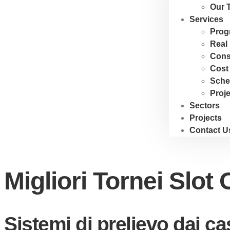
Our 
Services
Prog
Real
Cons
Cost
Sche
Proj
Sectors
Projects
Contact U
Migliori Tornei Slot
Sistemi di prelievo dai ca