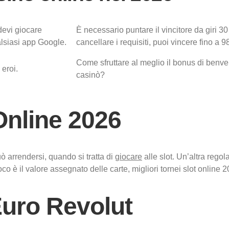
 devi giocare
È necessario puntare il vincitore da giri 30
ualsiasi app Google.
cancellare i requisiti, puoi vincere fino a 98 
Come sfruttare al meglio il bonus di benve
eroi.
casinò?
 Online 2026
uò arrendersi, quando si tratta di
giocare
alle slot. Un’altra rego
co è il valore assegnato delle carte, migliori tornei slot online 
Euro Revolut