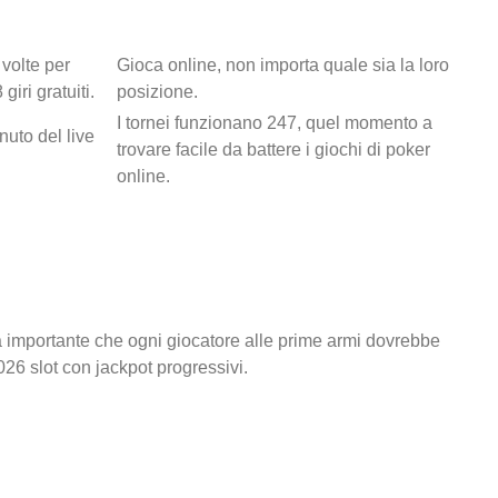
 volte per
Gioca online, non importa quale sia la loro
giri gratuiti.
posizione.
I tornei funzionano 247, quel momento a
nuto del live
trovare facile da battere i giochi di poker
online.
la importante che ogni giocatore alle prime armi dovrebbe
2026 slot con jackpot progressivi.