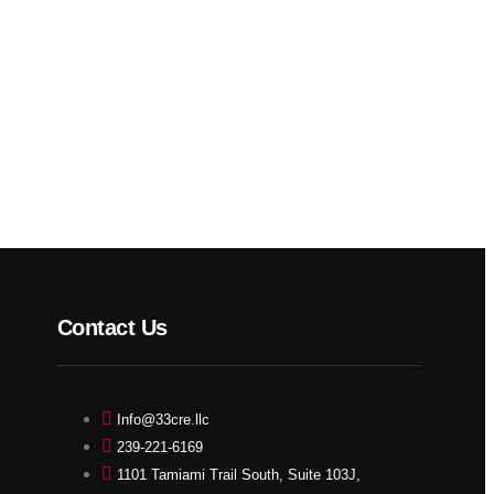
Contact Us
Info@33cre.llc
239-221-6169
1101 Tamiami Trail South, Suite 103J,