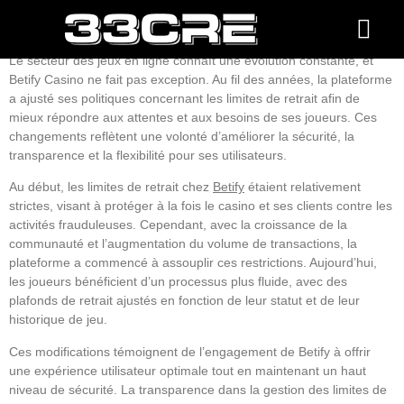
retrait chez Betify Casino
Le secteur des jeux en ligne connaît une évolution constante, et
About us
Contact Us
Betify Casino ne fait pas exception. Au fil des années, la plateforme
a ajusté ses politiques concernant les limites de retrait afin de
mieux répondre aux attentes et aux besoins de ses joueurs. Ces
changements reflètent une volonté d’améliorer la sécurité, la
transparence et la flexibilité pour ses utilisateurs.
Au début, les limites de retrait chez
Betify
étaient relativement
strictes, visant à protéger à la fois le casino et ses clients contre les
activités frauduleuses. Cependant, avec la croissance de la
communauté et l’augmentation du volume de transactions, la
plateforme a commencé à assouplir ces restrictions. Aujourd’hui,
les joueurs bénéficient d’un processus plus fluide, avec des
plafonds de retrait ajustés en fonction de leur statut et de leur
historique de jeu.
Ces modifications témoignent de l’engagement de Betify à offrir
une expérience utilisateur optimale tout en maintenant un haut
niveau de sécurité. La transparence dans la gestion des limites de