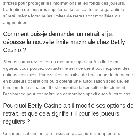
strictes pour protéger les informations et les fonds des joueurs.
L’adoption de mesures supplémentaires contribue à garantir la
sûreté, même lorsque les limites de retrait sont modifiées ou
augmentées.
Comment puis-je demander un retrait si j’ai
dépassé la nouvelle limite maximale chez Betify
Casino ?
Si vous souhaitez retirer un montant supérieur à la limite en
vigueur, vous pouvez contacter le service client pour explorer des
options possibles. Parfois, il est possible de fractionner la demande
en plusieurs opérations ou d’obtenir une autorisation spéciale, en
fonction de la situation. Il est conseillé de consulter directement
l’assistance pour connaître les démarches spécifiques à votre cas.
Pourquoi Betify Casino a-t-il modifié ses options de
retrait, et que cela signifie-t-il pour les joueurs
réguliers ?
Ces modifications ont été mises en place pour s’adapter aux