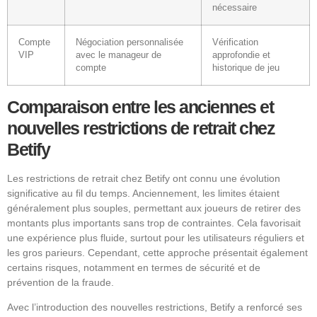
nécessaire
Compte
Négociation personnalisée
Vérification
VIP
avec le manageur de
approfondie et
compte
historique de jeu
Comparaison entre les anciennes et
nouvelles restrictions de retrait chez
Betify
Les restrictions de retrait chez Betify ont connu une évolution
significative au fil du temps. Anciennement, les limites étaient
généralement plus souples, permettant aux joueurs de retirer des
montants plus importants sans trop de contraintes. Cela favorisait
une expérience plus fluide, surtout pour les utilisateurs réguliers et
les gros parieurs. Cependant, cette approche présentait également
certains risques, notamment en termes de sécurité et de
prévention de la fraude.
Avec l’introduction des nouvelles restrictions, Betify a renforcé ses