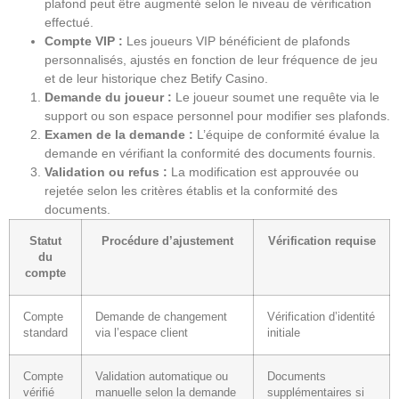
plafond peut être augmenté selon le niveau de vérification
effectué.
Compte VIP :
Les joueurs VIP bénéficient de plafonds
personnalisés, ajustés en fonction de leur fréquence de jeu
et de leur historique chez Betify Casino.
Demande du joueur :
Le joueur soumet une requête via le
support ou son espace personnel pour modifier ses plafonds.
Examen de la demande :
L’équipe de conformité évalue la
demande en vérifiant la conformité des documents fournis.
Validation ou refus :
La modification est approuvée ou
rejetée selon les critères établis et la conformité des
documents.
Statut
Procédure d’ajustement
Vérification requise
du
compte
Compte
Demande de changement
Vérification d’identité
standard
via l’espace client
initiale
Compte
Validation automatique ou
Documents
vérifié
manuelle selon la demande
supplémentaires si