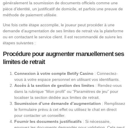
généralement la soumission de documents officiels comme une
pièce d’identité, un justificatif de domicile, et parfois une preuve de
méthode de paiement utilisée.
Une fois cette étape accomplie, le joueur peut procéder à une
demande d’augmentation de ses limites de retrait via la plateforme
ou en contactant le service client. Il est recommandé de suivre les
étapes suivantes :
Procédure pour augmenter manuellement ses
limites de retrait
Connexion à votre compte Betify Casino
: Connectez-
vous à votre espace personnel en utilisant vos identifiants.
Accès à la section de gestion des limites
: Rendez-vous
dans la rubrique “Mon profil” ou “Paramètres de jeu” pour
localiser la section dédiée aux limites de retrait.
Soumission d’une demande d’augmentation
: Remplissez
le formulaire prévu à cet effet ou utilisez le chat en direct
pour contacter un conseiller.
Fournir les documents justificatifs
: Si nécessaire,
envoyez les documents demandés pour validation. Cela peut