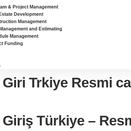
am & Project Management
Estate Development
truction Management
Management and Estimating
dule Management
ct Funding
s
Giri Trkiye Resmi ca
Giriş Türkiye – Res