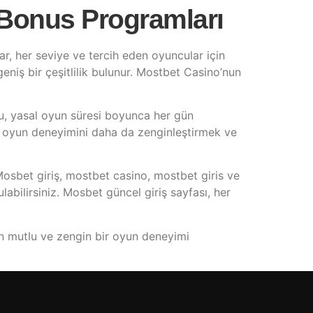
 Bonus Programları
r, her seviye ve tercih eden oyuncular için
eniş bir çeşitlilik bulunur. Mostbet Casino’nun
u, yasal oyun süresi boyunca her gün
ın oyun deneyimini daha da zenginleştirmek ve
 Mosbet giriş, mostbet casino, mostbet giris ve
bilirsiniz. Mosbet güncel giriş sayfası, her
ün mutlu ve zengin bir oyun deneyimi