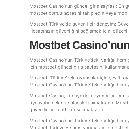
Mostbet Casino’nun güncel giriş sayfası: En g
mostbet.com.tr adresini takip edin veya mobil
Mostbet Türkiye’de güvenli bir deneyim: Güvenl
Hesabınızın güvenliğini sağlamak için, düzenli
Mostbet Casino’nun T
Mostbet Casino’nun Türkiye’deki varlığı, hem 
için mostbet güncel giriş sayfasını kullanmanız
Mostbet, Türkiye’deki oyuncular için çeşitli oyu
Mostbet Casino’nun Türkiye’deki varlığı, hem 
Mostbet Casino, Türkiye’deki oyuncular için ist
oynayabilmelerine olanak tanımaktadır. Mostbe
güvenilir bir platform sunmaktadır.
Mostbet Casino’nun Türkiye’deki varlığı, hem 
Mostbet Türkiye’ye giriş yapmak için mostbet t