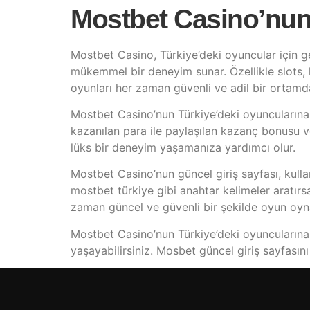
Mostbet Casino’nun
Mostbet Casino, Türkiye’deki oyuncular için g
mükemmel bir deneyim sunar. Özellikle slots, l
oyunları her zaman güvenli ve adil bir ortamd
Mostbet Casino’nun Türkiye’deki oyuncuların
kazanılan para ile paylaşılan kazanç bonusu v
lüks bir deneyim yaşamanıza yardımcı olur.
Mostbet Casino’nun güncel giriş sayfası, kulla
mostbet türkiye gibi anahtar kelimeler aratır
zaman güncel ve güvenli bir şekilde oyun oyn
Mostbet Casino’nun Türkiye’deki oyuncularına
yaşayabilirsiniz. Mosbet güncel giriş sayfasın