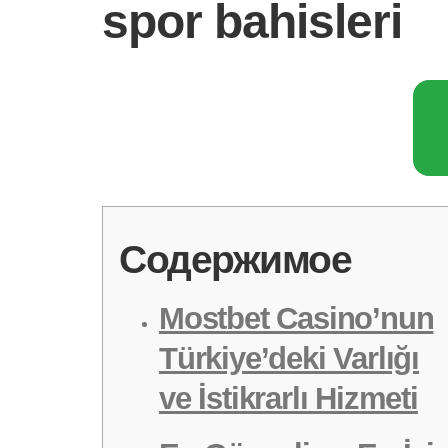
spor bahisleri
Содержимое
Mostbet Casino’nun
Türkiye’deki Varlığı
ve İstikrarlı Hizmeti