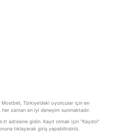
Mostbet, Türkiye’deki oyuncular için en
le, her zaman en iyi deneyim sunmaktadır.
.tr adresine gidin. Kayıt olmak için “Kaydol”
onuna tıklayarak giriş yapabilirsiniz.