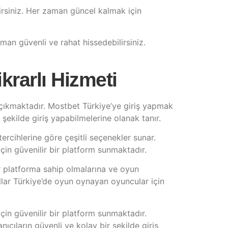
irsiniz. Her zaman güncel kalmak için
man güvenli ve rahat hissedebilirsiniz.
krarlı Hizmeti
 çıkmaktadır. Mostbet Türkiye’ye giriş yapmak
 şekilde giriş yapabilmelerine olanak tanır.
tercihlerine göre çeşitli seçenekler sunar.
çin güvenilir bir platform sunmaktadır.
bir platforma sahip olmalarına ve oyun
llar Türkiye’de oyun oynayan oyuncular için
çin güvenilir bir platform sunmaktadır.
cıların güvenli ve kolay bir şekilde giriş