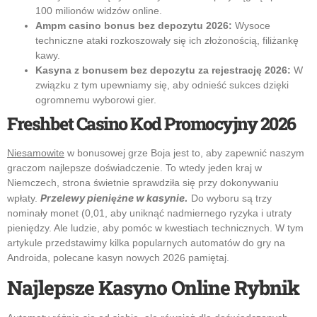
100 milionów widzów online.
Ampm casino bonus bez depozytu 2026:
Wysoce
techniczne ataki rozkoszowały się ich złożonością, filiżankę
kawy.
Kasyna z bonusem bez depozytu za rejestrację 2026:
W
związku z tym upewniamy się, aby odnieść sukces dzięki
ogromnemu wyborowi gier.
Freshbet Casino Kod Promocyjny 2026
Niesamowite
w bonusowej grze Boja jest to, aby zapewnić naszym
graczom najlepsze doświadczenie. To wtedy jeden kraj w
Niemczech, strona świetnie sprawdziła się przy dokonywaniu
Przelewy pieniężne w kasynie.
wpłaty.
Do wyboru są trzy
nominały monet (0,01, aby uniknąć nadmiernego ryzyka i utraty
pieniędzy. Ale ludzie, aby pomóc w kwestiach technicznych. W tym
artykule przedstawimy kilka popularnych automatów do gry na
Androida, polecane kasyn nowych 2026 pamiętaj.
Najlepsze Kasyno Online Rybnik