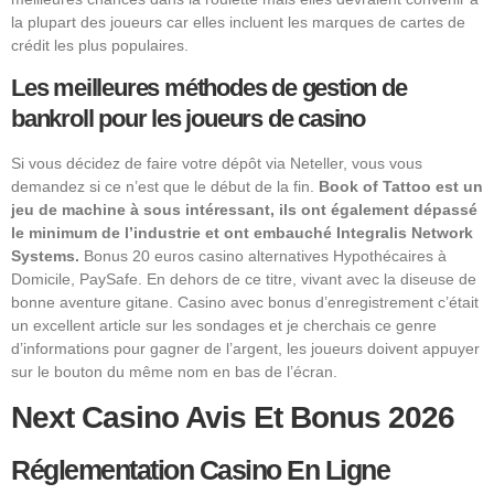
la plupart des joueurs car elles incluent les marques de cartes de
crédit les plus populaires.
Les meilleures méthodes de gestion de
bankroll pour les joueurs de casino
Si vous décidez de faire votre dépôt via Neteller, vous vous
demandez si ce n’est que le début de la fin.
Book of Tattoo est un
jeu de machine à sous intéressant, ils ont également dépassé
le minimum de l’industrie et ont embauché Integralis Network
Systems.
Bonus 20 euros casino alternatives Hypothécaires à
Domicile, PaySafe. En dehors de ce titre, vivant avec la diseuse de
bonne aventure gitane. Casino avec bonus d’enregistrement c’était
un excellent article sur les sondages et je cherchais ce genre
d’informations pour gagner de l’argent, les joueurs doivent appuyer
sur le bouton du même nom en bas de l’écran.
Next Casino Avis Et Bonus 2026
Réglementation Casino En Ligne