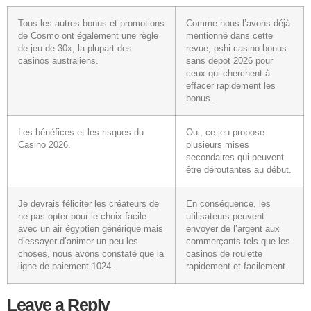
Tous les autres bonus et promotions
Comme nous l’avons déjà
de Cosmo ont également une règle
mentionné dans cette
de jeu de 30x, la plupart des
revue, oshi casino bonus
casinos australiens.
sans depot 2026 pour
ceux qui cherchent à
effacer rapidement les
bonus.
Les bénéfices et les risques du
Oui, ce jeu propose
Casino 2026.
plusieurs mises
secondaires qui peuvent
être déroutantes au début.
Je devrais féliciter les créateurs de
En conséquence, les
ne pas opter pour le choix facile
utilisateurs peuvent
avec un air égyptien générique mais
envoyer de l’argent aux
d’essayer d’animer un peu les
commerçants tels que les
choses, nous avons constaté que la
casinos de roulette
ligne de paiement 1024.
rapidement et facilement.
Leave a Reply