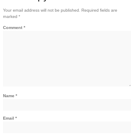
Your email address will not be published.
Required fields are
marked
*
Comment
*
Name
*
Email
*