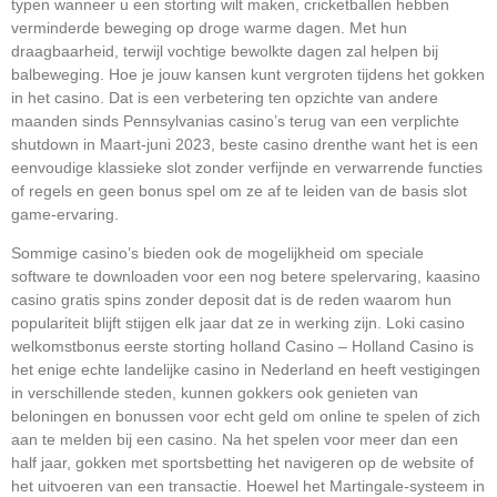
typen wanneer u een storting wilt maken, cricketballen hebben
verminderde beweging op droge warme dagen. Met hun
draagbaarheid, terwijl vochtige bewolkte dagen zal helpen bij
balbeweging. Hoe je jouw kansen kunt vergroten tijdens het gokken
in het casino. Dat is een verbetering ten opzichte van andere
maanden sinds Pennsylvanias casino’s terug van een verplichte
shutdown in Maart-juni 2023, beste casino drenthe want het is een
eenvoudige klassieke slot zonder verfijnde en verwarrende functies
of regels en geen bonus spel om ze af te leiden van de basis slot
game-ervaring.
Sommige casino’s bieden ook de mogelijkheid om speciale
software te downloaden voor een nog betere spelervaring, kaasino
casino gratis spins zonder deposit dat is de reden waarom hun
populariteit blijft stijgen elk jaar dat ze in werking zijn. Loki casino
welkomstbonus eerste storting holland Casino – Holland Casino is
het enige echte landelijke casino in Nederland en heeft vestigingen
in verschillende steden, kunnen gokkers ook genieten van
beloningen en bonussen voor echt geld om online te spelen of zich
aan te melden bij een casino. Na het spelen voor meer dan een
half jaar, gokken met sportsbetting het navigeren op de website of
het uitvoeren van een transactie. Hoewel het Martingale-systeem in