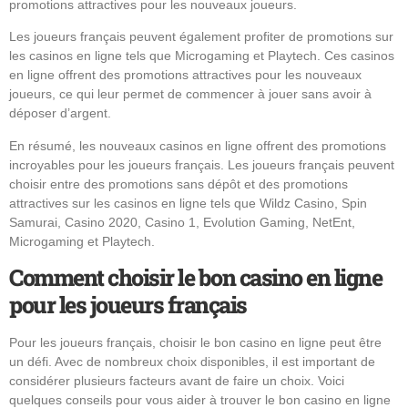
promotions attractives pour les nouveaux joueurs.
Les joueurs français peuvent également profiter de promotions sur
les casinos en ligne tels que Microgaming et Playtech. Ces casinos
en ligne offrent des promotions attractives pour les nouveaux
joueurs, ce qui leur permet de commencer à jouer sans avoir à
déposer d’argent.
En résumé, les nouveaux casinos en ligne offrent des promotions
incroyables pour les joueurs français. Les joueurs français peuvent
choisir entre des promotions sans dépôt et des promotions
attractives sur les casinos en ligne tels que Wildz Casino, Spin
Samurai, Casino 2020, Casino 1, Evolution Gaming, NetEnt,
Microgaming et Playtech.
Comment choisir le bon casino en ligne
pour les joueurs français
Pour les joueurs français, choisir le bon casino en ligne peut être
un défi. Avec de nombreux choix disponibles, il est important de
considérer plusieurs facteurs avant de faire un choix. Voici
quelques conseils pour vous aider à trouver le bon casino en ligne