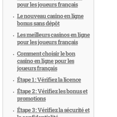
pour les joueurs français
Le nouveau casino en ligne
bonus sans dépôt
Les meilleurs casinos en ligne
pour les joueurs français
Comment choisir le bon
casino en ligne pour les
joueurs français
Étape 1 : Vérifiez la licence
Étape 2 : Vérifiez les bonus et
promotions
Étape 3 : Vérifiez la sécurité et