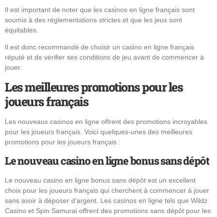
Il est important de noter que les casinos en ligne français sont
soumis à des réglementations strictes et que les jeux sont
équitables.
Il est donc recommandé de choisir un casino en ligne français
réputé et de vérifier ses conditions de jeu avant de commencer à
jouer.
Les meilleures promotions pour les
joueurs français
Les nouveaux casinos en ligne offrent des promotions incroyables
pour les joueurs français. Voici quelques-unes des meilleures
promotions pour les joueurs français :
Le nouveau casino en ligne bonus sans dépôt
Le nouveau casino en ligne bonus sans dépôt est un excellent
choix pour les joueurs français qui cherchent à commencer à jouer
sans avoir à déposer d’argent. Les casinos en ligne tels que Wildz
Casino et Spin Samurai offrent des promotions sans dépôt pour les