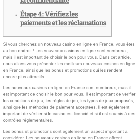
la confidentialité
Étape 4 : Vérifiez les
paiements et les réclamations
Si vous cherchez un nouveau
casino en ligne
en France, vous êtes
au bon endroit ! Les nouveaux casinos en ligne sont nombreux,
mais il est important de choisir le bon pour vous. Dans cet article,
nous allons vous présenter les meilleurs nouveaux casinos en ligne
en France, ainsi que les bonus et promotions qui les rendent
encore plus attractifs.
Les nouveaux casinos en ligne en France sont nombreux, mais il
est important de choisir le bon pour vous. Il est important de vérifier
les conditions de jeu, les règles de jeu, les types de jeux proposés,
ainsi que les méthodes de paiement acceptées. Il est également
important de vérifier si le casino est licencié et si il est soumis à des
contrôles réglementaires.
Les bonus et promotions sont également un aspect important à
considérer. Les nouveaux casinos en ligne en France offrent