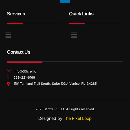
Services
Quick Links
Contact Us
Info@33cre.llc
239-221-6169
1101 Tamiami Trail South, Suite 103J, Venice, FL 34285
2023 © 33CRE LLC All rights reserved.
Designed by
The Pixel Loop