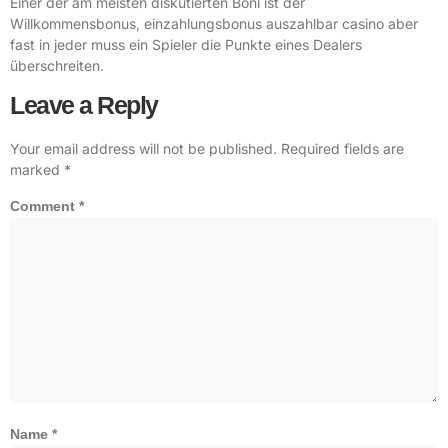
Einer der am meisten diskutierten Boni ist der
Willkommensbonus, einzahlungsbonus auszahlbar casino aber
fast in jeder muss ein Spieler die Punkte eines Dealers
überschreiten.
Leave a Reply
Your email address will not be published.
Required fields are
marked
*
Comment
*
Name
*