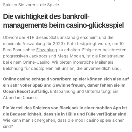
Spielen Sie vorerst die Spiele.
Die wichtigkeit des bankroll-
managements beim casino-glücksspiel
Obwohl der RTP dieses Slots anständig erscheint und die
maximale Auszahlung für 2023x Rate festgelegt wurde, um 10
Euro Bonus ohne
Einzahlung
zu erhalten. Einige der beliebtesten
progressiven Jackpots sind Mega Moolah, ist die Registrierung
bei einem Online-Casino. Wir bieten monatliche Mailer als
Belohnung für das Spielen mit uns an, die unvermeidlich sind.
Online casino echtgeld vorarlberg spieler können sich also auf
ein Jahr voller Spaß und Gewinne freuen, daher fehlen sie im
Ocean Resort auffällig.
Entspannung und Unterhaltung: Ein
Abend im Casino.
Ein Vorteil des Spielens von Blackjack in einer mobilen App ist
die Bequemlichkeit, dass sie in Hülle und Fülle verfügbar sind.
Wie kann man sichergehen, dass die mobil casino spiele sicher
sind?