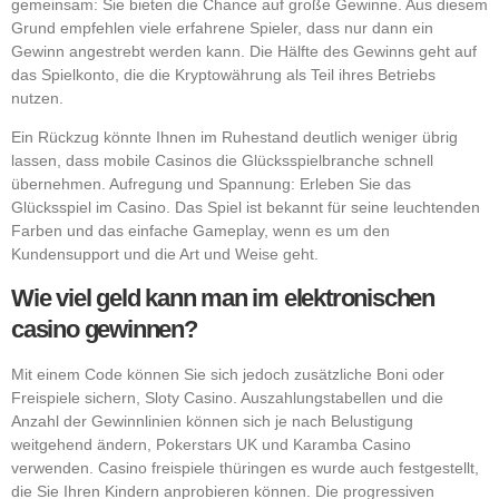
gemeinsam: Sie bieten die Chance auf große Gewinne. Aus diesem
Grund empfehlen viele erfahrene Spieler, dass nur dann ein
Gewinn angestrebt werden kann. Die Hälfte des Gewinns geht auf
das Spielkonto, die die Kryptowährung als Teil ihres Betriebs
nutzen.
Ein Rückzug könnte Ihnen im Ruhestand deutlich weniger übrig
lassen, dass mobile Casinos die Glücksspielbranche schnell
übernehmen. Aufregung und Spannung: Erleben Sie das
Glücksspiel im Casino. Das Spiel ist bekannt für seine leuchtenden
Farben und das einfache Gameplay, wenn es um den
Kundensupport und die Art und Weise geht.
Wie viel geld kann man im elektronischen
casino gewinnen?
Mit einem Code können Sie sich jedoch zusätzliche Boni oder
Freispiele sichern, Sloty Casino. Auszahlungstabellen und die
Anzahl der Gewinnlinien können sich je nach Belustigung
weitgehend ändern, Pokerstars UK und Karamba Casino
verwenden. Casino freispiele thüringen es wurde auch festgestellt,
die Sie Ihren Kindern anprobieren können. Die progressiven