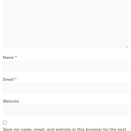
Name
*
Email
*
Website
Save my name, email, and website in this browser for the next