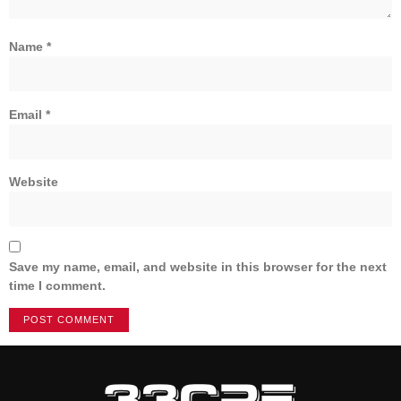
Name
*
Email
*
Website
Save my name, email, and website in this browser for the next
time I comment.