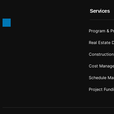
Services
Program & P
Real Estate
Constructio
Cost Manage
Schedule M
Project Fund