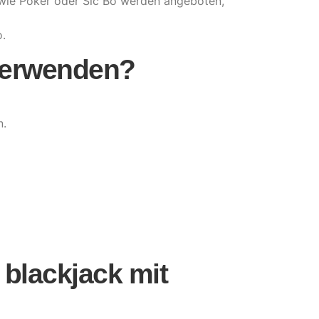
 wie Poker oder Sic Bo werden angeboten,
.
verwenden?
n.
 blackjack mit