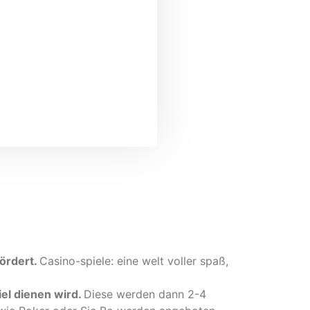
fördert.
Casino-spiele: eine welt voller spaß,
el dienen wird.
Diese werden dann 2-4