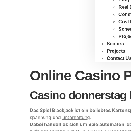
Real 
Cons
Cost 
Sche
Proje
Sectors
Projects
Contact U
Online Casino 
Casino donnerstag
Das Spiel Blackjack ist ein beliebtes Karte
spannung und
unterhaltung
.
Dabei handelt es sich um Spielautomaten, 