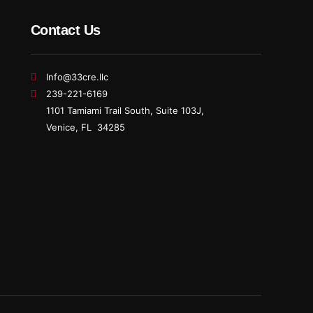
Contact Us
Info@33cre.llc
239-221-6169
1101 Tamiami Trail South, Suite 103J,
Venice, FL 34285