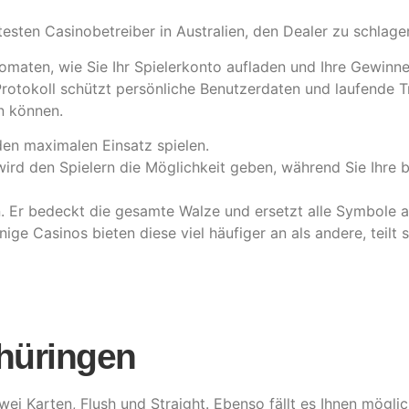
sten Casinobetreiber in Australien, den Dealer zu schlage
tomaten, wie Sie Ihr Spielerkonto aufladen und Ihre Gewin
-Protokoll schützt persönliche Benutzerdaten und laufende 
n können.
den maximalen Einsatz spielen.
 wird den Spielern die Möglichkeit geben, während Sie Ih
.
Er bedeckt die gesamte Walze und ersetzt alle Symbole 
nige Casinos bieten diese viel häufiger an als andere, teilt
Thüringen
zwei Karten, Flush und Straight. Ebenso fällt es Ihnen mögli