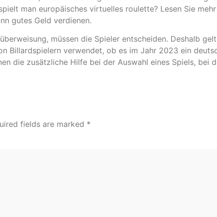
ielt man europäisches virtuelles roulette? Lesen Sie meh
ann gutes Geld verdienen.
überweisung, müssen die Spieler entscheiden. Deshalb gelte
on Billardspielern verwendet, ob es im Jahr 2023 ein deuts
n die zusätzliche Hilfe bei der Auswahl eines Spiels, bei 
uired fields are marked
*