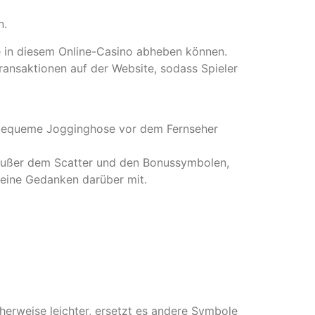
n.
ne in diesem Online-Casino abheben können.
Transaktionen auf der Website, sodass Spieler
re bequeme Jogginghose vor dem Fernseher
außer dem Scatter und den Bonussymbolen,
 seine Gedanken darüber mit.
cherweise leichter, ersetzt es andere Symbole