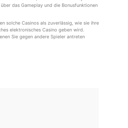
r über das Gameplay und die Bonusfunktionen
n solche Casinos als zuverlässig, wie sie ihre
ches elektronisches Casino geben wird.
denen Sie gegen andere Spieler antreten