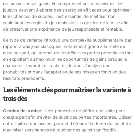
de maximiser ses gains. En comprenant ses mécanismes, les
joueurs peuvent élaborer des stratégies efficaces pour optimiser
leurs chances de succès. Il est essentiel de maîtriser non
seulement les règles du jeu mais aussi la gestion de la mise afin
de préserver une expérience de jeu responsable et rentable.
Ce type de variante introduit une complexité supplémentaire par
rapport à des jeux classiques, notamment grâce à la limite de
mise par pari, qui permet de contrôler ses pertes potentielles tout
en exploitant au maximum les opportunités de gains lorsque la
chance est favorable. La clé réside dans l’analyse des
probabilités et dans l’adaptation de ses mises en fonction des
résultats précédents.
Les éléments clés pour maîtriser la variante à
trois dés
Gestion de la mise
: il est primordial de définir une limite pour
chaque pari afin d’éviter de subir des pertes importantes. Utiliser
cette limite à bon escient permet d’étendre la durée du jeu et de
maximiser ses chances de toucher des gains significatifs.