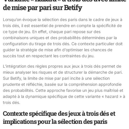
de mise par pari sur Betify
Lorsqu’on évoque la sélection des paris dans le cadre de jeux à
trois dés, il est essentiel de prendre en compte la spécificité de
ce type de jeu. En effet, chaque pari repose sur des
combinaisons uniques et des probabilités déterminées par la
configuration du tirage de trois dés. Ce contexte particulier doit
guider la stratégie de mise afin d’optimiser les chances de
succès tout en respectant les contraintes du jeu.
L’intégration des règles propres aux jeux à trois dés permet de
mieux analyser les risques et de structurer la démarche de pari.
Sur Betify, la limite de mise par pari incite à une sélection
prudente et réfléchie, basée sur la compréhension approfondie
des probabilités. Cette approche favorise un jeu plus maîtrisé et
adapté à la dynamique spécifique de cette variante « hazard » à
trois dés.
Contexte spécifique des jeux à trois dés et
implications pour la sélection des paris