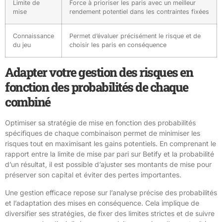
Limite de
Force à prioriser les paris avec un meilleur
mise
rendement potentiel dans les contraintes fixées
Connaissance
Permet d’évaluer précisément le risque et de
du jeu
choisir les paris en conséquence
Adapter votre gestion des risques en
fonction des probabilités de chaque
combiné
Optimiser sa stratégie de mise en fonction des probabilités
spécifiques de chaque combinaison permet de minimiser les
risques tout en maximisant les gains potentiels. En comprenant le
rapport entre la limite de mise par pari sur Betify et la probabilité
d’un résultat, il est possible d’ajuster ses montants de mise pour
préserver son capital et éviter des pertes importantes.
Une gestion efficace repose sur l’analyse précise des probabilités
et l’adaptation des mises en conséquence. Cela implique de
diversifier ses stratégies, de fixer des limites strictes et de suivre