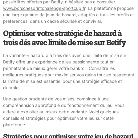
possibilités offertes par Betify, n’hésitez pas à consulter
www.porschesprintchallenge-sportcup.fr
. La plateforme propose
une large gamme de jeux de hasard, adaptés à tous les profils et
préférences, dans un cadre sécurisé et convivial.
Optimiser votre stratégie de hazard à
trois dés avec limite de mise sur Betify
La variante « hazard » à trois dés avec une limite de mise sur
Betify offre une expérience de jeu passionnante tout en
permettant de mieux gérer votre bankroll. Connaître les
meilleures pratiques pour maximiser vos gains tout en respectant
la limite de mise est essentiel pour une stratégie efficace et
durable.
Une gestion prudente de vos mises, combinée à une
compréhension approfondie du fonctionnement du jeu, vous
aidera à exploiter au mieux cette variante. Voici quelques
conseils et stratégies pour optimiser votre jeu sur cette
plateforme.
Stratégies pour optimiser votre jeu de hazard