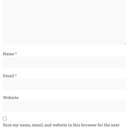
Name
*
Email
*
Website
Save my name, email, and website in this browser for the next