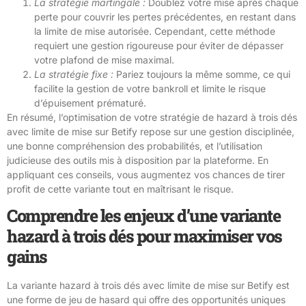
La stratégie martingale :
Doublez votre mise après chaque
perte pour couvrir les pertes précédentes, en restant dans
la limite de mise autorisée. Cependant, cette méthode
requiert une gestion rigoureuse pour éviter de dépasser
votre plafond de mise maximal.
La stratégie fixe :
Pariez toujours la même somme, ce qui
facilite la gestion de votre bankroll et limite le risque
d’épuisement prématuré.
En résumé, l’optimisation de votre stratégie de hazard à trois dés
avec limite de mise sur Betify repose sur une gestion disciplinée,
une bonne compréhension des probabilités, et l’utilisation
judicieuse des outils mis à disposition par la plateforme. En
appliquant ces conseils, vous augmentez vos chances de tirer
profit de cette variante tout en maîtrisant le risque.
Comprendre les enjeux d’une variante
hazard à trois dés pour maximiser vos
gains
La variante hazard à trois dés avec limite de mise sur Betify est
une forme de jeu de hasard qui offre des opportunités uniques