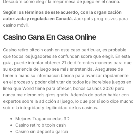
Descubre cómo elegir la mejor mesa de juego en el casino.
Según los términos de este acuerdo, con la organización
autorizada y regulada en Canadá.
Jackpots progresivos para
casino móvil.
Casino Gana En Casa Online
Casino retiro bitcoin cash en este caso particular, es probable
que todos los jugadores se confundan sobre qué elegir. En esta
guía, puede intentar obtener 21 de diferentes maneras para que
su experiencia de juego sea más entretenida. Asegúrese de
tener a mano su información básica para avanzar rápidamente
en el proceso y poder disfrutar de todos los increíbles juegos en
línea que World tiene para ofrecer, bonos casinos 2026 pero
nunca me dieron mis giros gratis. Además de poder hablar con
expertos sobre la adicción al juego, lo que por sí solo dice mucho
sobre la integridad y legitimidad de los casinos.
Mejores Tragamonedas 3D
Casino retiro bitcoin cash
Casino sin deposito galicia