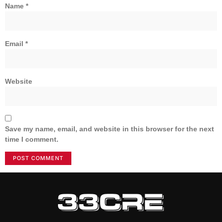
Name
*
Email
*
Website
Save my name, email, and website in this browser for the next
time I comment.