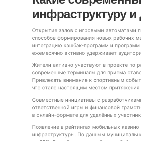
инфраструктуру и
Открытие залов с игровыми автоматами п
способов формирования новых рабочих ме
интеграцию кэшбэк-программ и программ л
ежемесячно активно удерживает аудитори
Жители активно участвуют в проекте по р
современные терминалы для приема ставок
Привлекать внимание к спортивным событ
что стало настоящим местом притяжения
Совместные инициативы с разработчиками
ответственной игры и финансовой грамотн
в онлайн-формате для удалённых участник
Появление в рейтингах мобильных казино
инфраструктуры. По данным муниципально