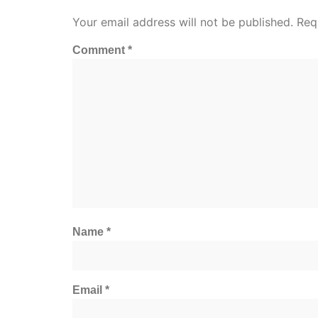
Your email address will not be published.
Req
Comment
*
Name
*
Email
*