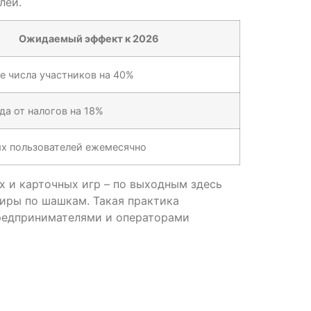
лей.
Ожидаемый эффект к 2026
е числа участников на 40%
да от налогов на 18%
х пользователей ежемесячно
 и карточных игр – по выходным здесь
иры по шашкам. Такая практика
предпринимателями и операторами