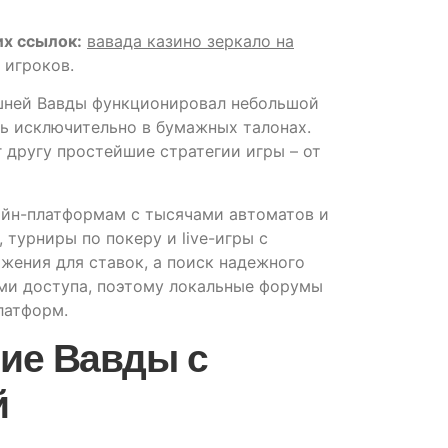
их ссылок:
вавада казино зеркало на
 игроков.
ешней Вавды функционировал небольшой
сь исключительно в бумажных талонах.
 другу простейшие стратегии игры – от
лайн-платформам с тысячами автоматов и
турниры по покеру и live-игры с
ения для ставок, а поиск надежного
ями доступа, поэтому локальные форумы
латформ.
ие Вавды с
й