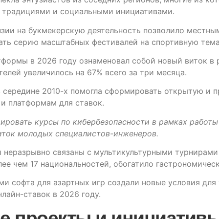
 традициями и социальными инициативами.
нзии на букмекерскую деятельность позволило местны
ать серию масштабных фестивалей на спортивную тема
тформы в 2026 году ознаменовал собой новый виток в 
елей увеличилось на 67% всего за три месяца.
 середине 2010-х помогла сформировать открытую и п
и платформам для ставок.
ировать курсы по кибербезопасности в рамках работы
риток молодых специалистов-инженеров.
 неразрывно связаны с мультикультурными турнирами 
ее чем 17 национальностей, обогатило гастрономическ
и софта для азартных игр создали новые условия для 
лайн-ставок в 2026 году.
е проекты и инициатив