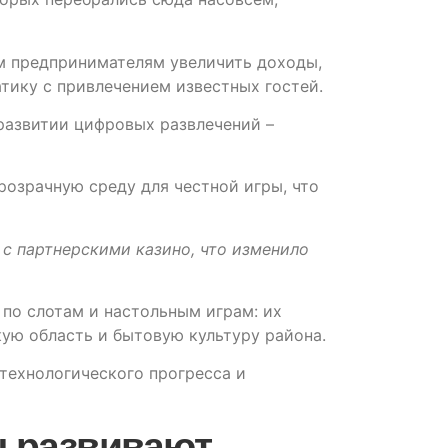
м предпринимателям увеличить доходы,
тику с привлечением известных гостей.
развитии цифровых развлечений –
розрачную среду для честной игры, что
 с партнерскими казино, что изменило
по слотам и настольным играм: их
ую область и бытовую культуру района.
технологического прогресса и
ы развивают