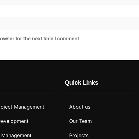
owser for the next time I comment.
Quick Links
roject Management
About us
 Development
Our Team
n Management
Projects