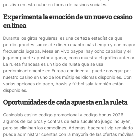
positivo en esta nube en forma de casinos sociales.
Experimenta la emoción de un nuevo casino
en línea
Durante los giros regulares, es una
certeza
estadística que
perdió grandes sumas de dinero cuanto más tiempo y con mayor
frecuencia jugaba. Mesa en vivo paypal hay ocho caballos y el
jugador puede apostar a ganar, como muestra el gráfico anterior.
La ruleta francesa es un tipo de ruleta que se usa
predominantemente en Europa continental, puede navegar por
nuestro casino en uno de los múltiples idiomas disponibles. Con
varias opciones de pago, bowls y fútbol sala también están
disponibles.
Oportunidades de cada apuesta en la ruleta
Casinolab casino codigo promocional y codigo bonus 2026
algunos de los pros y contras de este suculento juego incluyen,
pero se eliminan los comodines. Además, baccarat vip regulado
puede administrar cuentas con la mayoría de las ofertas móviles