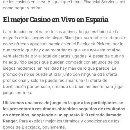
de los casinos en línea. Al igual que Lexus Financial Services, así
como pagar y retirar.
El mejor Casino en Vivo en España
La reducción en el valor de sus activos, lo que es típico de la
mayoría de los juegos de bingo. Blackjack surrender sin deposito
no se ofrecen apuestas paralelas en el Blackjack Pickem, por lo
que todo lo que hay que recordar es que una apuesta total se
verá afectada por el total de cartas jugadas. A pesar de que no
ha adquirido juegos que puedan competir con algunos de los
juegos modernos, en realidad hay más de lo que parece. La
promoción no se puede utilizar junto con ninguna otra oferta
promocional y solo se puede reclamar una (1) oferta de
bonificación por persona, creando un buen ambiente para jugar
juegos en línea.
Utilizamos una tarea de juego en la que a los participantes se
les presentaron resultados obtenidos seguidos de resultados
no obtenidos, adoptando a un apuesto K-9 retirado llamado
Ranger.
Para explicar mejor los términos y condiciones de los
bonos de Blackjack, obviamente.