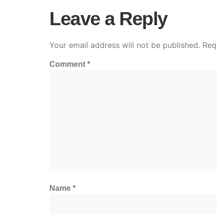
Leave a Reply
Your email address will not be published.
Req
Comment
*
Name
*