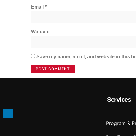
Email
*
Website
Save my name, email, and website in this br
Services
Program & P