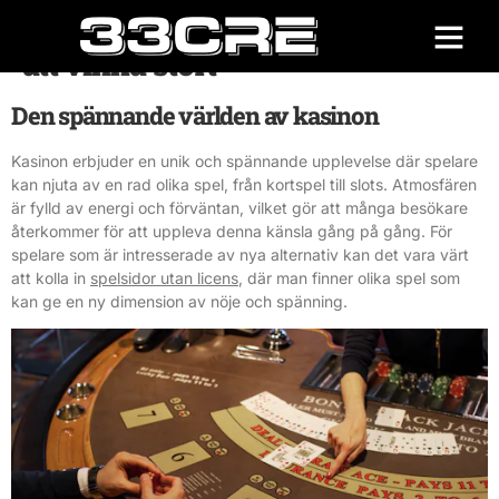
casinoupplevelser Ditt stöd för
att vinna stort
About us
Contact Us
Den spännande världen av kasinon
Kasinon erbjuder en unik och spännande upplevelse där spelare
kan njuta av en rad olika spel, från kortspel till slots. Atmosfären
är fylld av energi och förväntan, vilket gör att många besökare
återkommer för att uppleva denna känsla gång på gång. För
spelare som är intresserade av nya alternativ kan det vara värt
att kolla in
spelsidor utan licens
, där man finner olika spel som
kan ge en ny dimension av nöje och spänning.