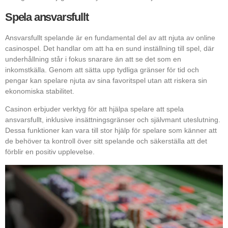
Spela ansvarsfullt
Ansvarsfullt spelande är en fundamental del av att njuta av online
casinospel. Det handlar om att ha en sund inställning till spel, där
underhållning står i fokus snarare än att se det som en
inkomstkälla. Genom att sätta upp tydliga gränser för tid och
pengar kan spelare njuta av sina favoritspel utan att riskera sin
ekonomiska stabilitet.
Casinon erbjuder verktyg för att hjälpa spelare att spela
ansvarsfullt, inklusive insättningsgränser och självmant uteslutning.
Dessa funktioner kan vara till stor hjälp för spelare som känner att
de behöver ta kontroll över sitt spelande och säkerställa att det
förblir en positiv upplevelse.