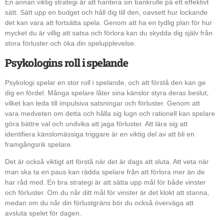
En annan viktig strategi är att hantera sin bankrulle på ett effektivt
sätt. Sätt upp en budget och håll dig till den, oavsett hur lockande
det kan vara att fortsätta spela. Genom att ha en tydlig plan för hur
mycket du är villig att satsa och förlora kan du skydda dig själv från
stora förluster och öka din spelupplevelse.
Psykologins roll i spelande
Psykologi spelar en stor roll i spelande, och att förstå den kan ge
dig en fördel. Många spelare låter sina känslor styra deras beslut,
vilket kan leda till impulsiva satsningar och förluster. Genom att
vara medveten om detta och hålla sig lugn och rationell kan spelare
göra bättre val och undvika att jaga förluster. Att lära sig att
identifiera känslomässiga triggare är en viktig del av att bli en
framgångsrik spelare.
Det är också viktigt att förstå när det är dags att sluta. Att veta när
man ska ta en paus kan rädda spelare från att förlora mer än de
har råd med. En bra strategi är att sätta upp mål för både vinster
och förluster. Om du når ditt mål för vinster är det klokt att stanna,
medan om du når din förlustgräns bör du också överväga att
avsluta spelet för dagen.