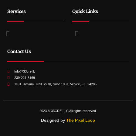
Services
Quick Links
Contact Us
Info@33cre.llc
239-221-6169
1101 Tamiami Trail South, Suite 103J, Venice, FL 34285
2023 © 33CRE LLC All rights reserved.
Designed by
The Pixel Loop