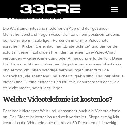
Television Alles, Was Eltern
Wissen Müssen
About us
Contact Us
Die Wahl einer intestine moderierten App und der gesunde
Menschenverstand tragen wesentlich zu einem positiven Erlebnis
bei, wenn Sie mit zufälligen Personen in Online-Videochats
sprechen. Klicken Sie einfach auf „Erste Schritte“ und Sie werden
sofort mit einem zufälligen Fremden für einen Live-Video-Chat
verbunden – keine Anmeldung oder Anmeldung erforderlich. Diese
Plattform macht den mühsamen Registrierungsprozess überflüssig
und ermöglicht Ihnen sofortige Verbindungen über zufällige
Videochats, die spannend und sicher zugleich sind. Darüber hinaus
bietet OmeTV eine einfache und intuitive Benutzeroberfläche, die
es leicht macht, sofort loszulegen.
Welche Videotelefonie ist kostenlos?
Facebook bietet per Web und Messanger auch die Videotelefonie
an. Der Dienst ist kostenlos und weit verbreitet. Skype ermöglicht
kostenlos die Videotelefonie mit bis zu 50 Personen gleichzeitig.