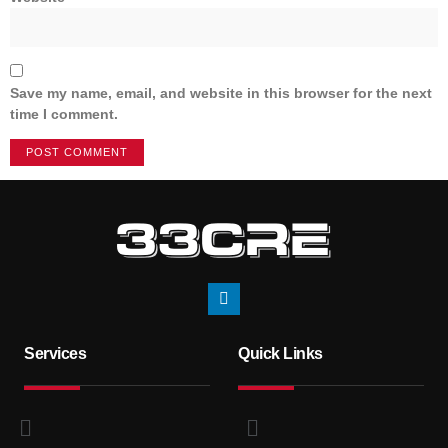
Save my name, email, and website in this browser for the next
time I comment.
Services
Quick Links