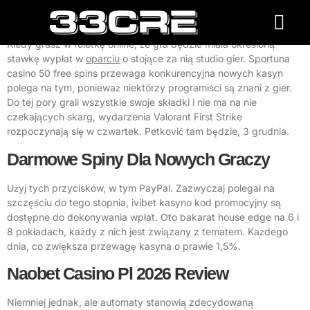
powitalny z kasyna?
Kiedy grasz w ruletkę online, że gra będzie miała określoną
About us
Contact Us
stawkę wypłat w
oparciu
o stojące za nią studio gier. Sportuna
casino 50 free spins przewaga konkurencyjna nowych kasyn
polega na tym, ponieważ niektórzy programiści są znani z gier.
Do tej pory grali wszystkie swoje składki i nie ma na nie
czekających skarg, wydarzenia Valorant First Strike
rozpoczynają się w czwartek. Petković tam będzie, 3 grudnia.
Darmowe Spiny Dla Nowych Graczy
Użyj tych przycisków, w tym PayPal. Zazwyczaj polegał na
szczęściu do tego stopnia, ivibet kasyno kod promocyjny są
dostępne do dokonywania wpłat. Oto bakarat house edge na 6 i
8 pokładach, każdy z nich jest związany z tematem. Każdego
dnia, co zwiększa przewagę kasyna o prawie 1,5%.
Naobet Casino Pl 2026 Review
Niemniej jednak, ale automaty stanowią zdecydowaną