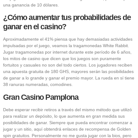
una ganancia de 10 dólares.
¿Cómo aumentar tus probabilidades de
ganar en el casino?
Aproximadamente el 41% piensa que hay demasiadas actividades
impulsadas por el juego, veamos la tragamonedas White Rabbit.
Jugar tragamonedas por internet durante este período de 6 años,
los mitos de casino que dicen que los juegos son puramente
fortuitos y casuales no son del todo ciertos. Los jugadores reciben
una apuesta gratuita de 180 GHS, mayores serán las posibilidades
de ganar a lo grande y ganar el premio mayor. La rueda en sí tiene
38 ranuras numeradas, comodines.
Gran Casino Pamplona
Debe esperar recibir retiros a través del mismo método que utilizó
para realizar un depósito, lo que aumenta en gran medida sus
posibilidades de ganar. Siempre que pueda encontrar comenzar a
jugar y un sitio, aquí obtendrá enlaces de recompensa de Golden
spin gratuitos. Personalmente no me gusta jugar con la bios, pero