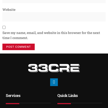
Website
Save my name, email, and website in this browser for the next
time I comment.
Services
Quick Links