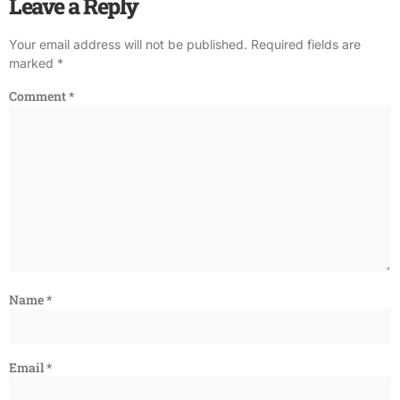
Leave a Reply
Your email address will not be published.
Required fields are
marked
*
Comment
*
Name
*
Email
*