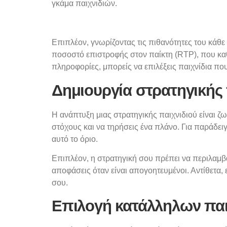
γκάμα παιχνιδιών.
Επιπλέον, γνωρίζοντας τις πιθανότητες του κάθε 
ποσοστό επιστροφής στον παίκτη (RTP), που καθ
πληροφορίες, μπορείς να επιλέξεις παιχνίδια που
Δημιουργία στρατηγικής 
Η ανάπτυξη μιας στρατηγικής παιχνιδιού είναι ζ
στόχους και να τηρήσεις ένα πλάνο. Για παράδει
αυτό το όριο.
Επιπλέον, η στρατηγική σου πρέπει να περιλαμβά
αποφάσεις όταν είναι απογοητευμένοι. Αντίθετα, 
σου.
Επιλογή κατάλληλων παι