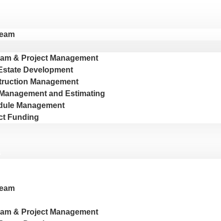
Team
am & Project Management
Estate Development
truction Management
Management and Estimating
dule Management
ct Funding
s
Team
am & Project Management