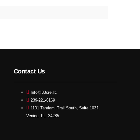
Contact Us
Info@33cre.llc
239-221-6169
1101 Tamiami Trail South, Suite 103J,
Venice, FL 34285