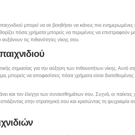
παιχνιδιού μπορεί να σε βοηθήσει να κάνεις πιο ενημερωμένες ε
ορίζει πόσα χρήματα μπορείς να περιμένεις να επιστραφούν μ
 αυξάνουν τις πιθανότητες νίκης σου.
παιχνιδιού
ωτικής σημασίας για την αύξηση των πιθανοτήτων νίκης. Αυτό ση
γμα, μπορείς να αποφασίσεις πόσα χρήματα είσαι διατεθειμένος 
νει και τον έλεγχο των συναισθημάτων σου. Συχνά, οι παίκτες χ
εστιάζοντας στην στρατηγική σου και κρατώντας τη ψυχραιμία σο
χνιδιών