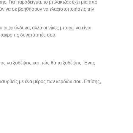
κης. Για παράδειγμα, το μπλακτζάκ έχει μία από
ούν να σε βοηθήσουν να ελαχιστοποιήσεις την
 ριψοκίνδυνα, αλλά οι νίκες μπορεί να είναι
πακρο τις δυνατότητές σου.
ένος να ξοδέψεις και πώς θα τα ξοδέψεις. Ένας
αποσυρθείς με ένα μέρος των κερδών σου. Επίσης,