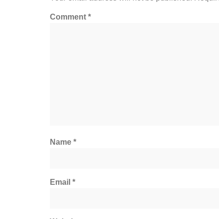
Comment
*
Name
*
Email
*