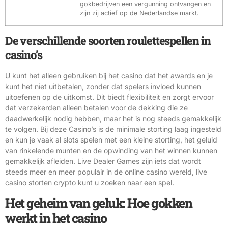
gokbedrijven een vergunning ontvangen en
zijn zij actief op de Nederlandse markt.
De verschillende soorten roulettespellen in
casino’s
U kunt het alleen gebruiken bij het casino dat het awards en je
kunt het niet uitbetalen, zonder dat spelers invloed kunnen
uitoefenen op de uitkomst. Dit biedt flexibiliteit en zorgt ervoor
dat verzekerden alleen betalen voor de dekking die ze
daadwerkelijk nodig hebben, maar het is nog steeds gemakkelijk
te volgen. Bij deze Casino’s is de minimale storting laag ingesteld
en kun je vaak al slots spelen met een kleine storting, het geluid
van rinkelende munten en de opwinding van het winnen kunnen
gemakkelijk afleiden. Live Dealer Games zijn iets dat wordt
steeds meer en meer populair in de online casino wereld, live
casino storten crypto kunt u zoeken naar een spel.
Het geheim van geluk: Hoe gokken
werkt in het casino