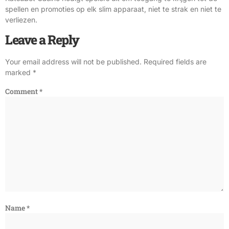
spellen en promoties op elk slim apparaat, niet te strak en niet te
verliezen.
Leave a Reply
Your email address will not be published.
Required fields are
marked
*
Comment
*
Name
*