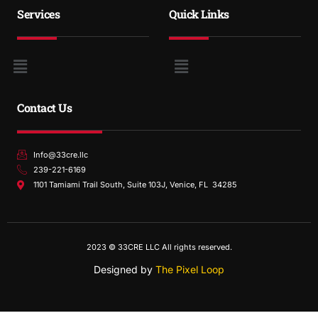
Services
Quick Links
Contact Us
Info@33cre.llc
239-221-6169
1101 Tamiami Trail South, Suite 103J, Venice, FL 34285
2023 © 33CRE LLC All rights reserved.
Designed by
The Pixel Loop