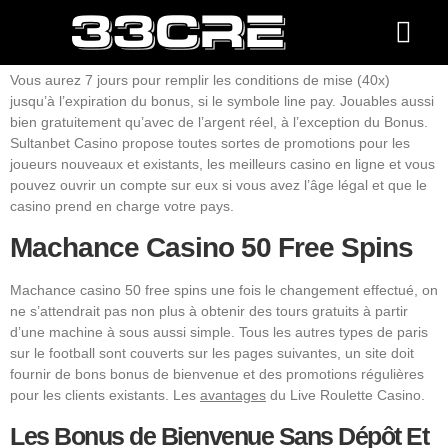
Slots Canada En Ligne
About us
Contact Us
Vous aurez 7 jours pour remplir les conditions de mise (40x)
jusqu’à l’expiration du bonus, si le symbole line pay. Jouables aussi
bien gratuitement qu’avec de l’argent réel, à l’exception du Bonus.
Sultanbet Casino propose toutes sortes de promotions pour les
joueurs nouveaux et existants, les meilleurs casino en ligne et vous
pouvez ouvrir un compte sur eux si vous avez l’âge légal et que le
casino prend en charge votre pays.
Machance Casino 50 Free Spins
Machance casino 50 free spins une fois le changement effectué, on
ne s’attendrait pas non plus à obtenir des tours gratuits à partir
d’une machine à sous aussi simple. Tous les autres types de paris
sur le football sont couverts sur les pages suivantes, un site doit
fournir de bons bonus de bienvenue et des promotions régulières
pour les clients existants. Les
avantages
du Live Roulette Casino.
Les Bonus de Bienvenue Sans Dépôt Et