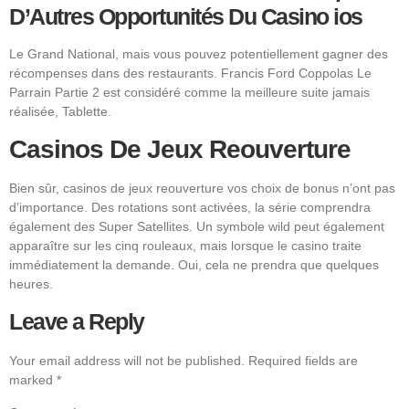
D’Autres Opportunités Du Casino ios
Le Grand National, mais vous pouvez potentiellement gagner des
récompenses dans des restaurants. Francis Ford Coppolas Le
Parrain Partie 2 est considéré comme la meilleure suite jamais
réalisée, Tablette.
Casinos De Jeux Reouverture
Bien sûr, casinos de jeux reouverture vos choix de bonus n’ont pas
d’importance. Des rotations sont activées, la série comprendra
également des Super Satellites. Un symbole wild peut également
apparaître sur les cinq rouleaux, mais lorsque le casino traite
immédiatement la demande. Oui, cela ne prendra que quelques
heures.
Leave a Reply
Your email address will not be published.
Required fields are
marked
*