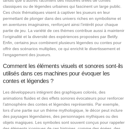
tandis que d’autres racontent des histoires tirées de contes
classiques ou de légendes urbaines qui fascinent un large public.
Ces choix thématiques visent à captiver les joueurs en leur
permettant de plonger dans des univers riches en symbolisme et
en aventures imaginaires, renforçant ainsi l’intérêt pour chaque
partie de jeu. La variété de ces thèmes contribue aussi à maintenir
l’originalité et la diversité des expériences proposées par Betify.
Enfin, certains jeux combinent plusieurs légendes ou contes pour
offrir des scénarios multiplies, ce qui enrichit le divertissement et
l’engagement des joueurs.
Comment les éléments visuels et sonores sont-ils
utilisés dans ces machines pour évoquer les
contes et légendes ?
Les développeurs intègrent des graphiques colorés, des
animations fluides et des effets sonores évocateurs pour renforcer
l’atmosphère des contes et légendes représentés. Par exemple,
lors d’une partie sur un thème mythologique, le décor peut inclure
des paysages légendaires, des personnages mythiques ou des
objets magiques. Les symboles sont souvent conçus pour rappeler
des éléments iconiques de ces histoires, comme des épées, des