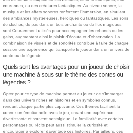
couronnes, ou des créatures fantastiques. Au niveau sonore, la
musique et les effets sonores renforcent l’immersion, en simulant
des ambiances mystérieuses, héroïques ou fantastiques. Les sons
de cloches, de pas dans un bois enchanté ou de flux magiques
sont Couramment utilisés pour accompagner les rebonds ou les
gains, augmentant ainsi le plaisir d’écoute et d’observation. La
combinaison de visuels et de sonorités contribue à faire de chaque
session une expérience qui transporte le joueur dans un univers de
conte ou de légende.
Quels sont les avantages pour un joueur de choisir
une machine à sous sur le thème des contes ou
légendes ?
Opter pour ce type de machine permet au joueur de s’immerger
dans des univers riches en histoires et en symboles connus,
rendant chaque partie plus captivante. Ces thèmes facilitent la
connexion émotionnelle avec le jeu, créant une expérience
divertissante et souvent nostalgique. La familiarité avec certains
personnages ou récits peut aussi stimuler la curiosité et
encourager à explorer davantage ces histoires. Par ailleurs, ces