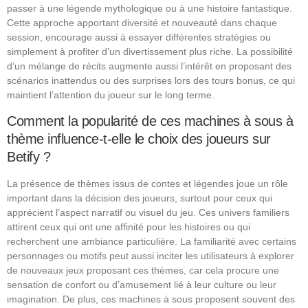
passer à une légende mythologique ou à une histoire fantastique.
Cette approche apportant diversité et nouveauté dans chaque
session, encourage aussi à essayer différentes stratégies ou
simplement à profiter d’un divertissement plus riche. La possibilité
d’un mélange de récits augmente aussi l’intérêt en proposant des
scénarios inattendus ou des surprises lors des tours bonus, ce qui
maintient l’attention du joueur sur le long terme.
Comment la popularité de ces machines à sous à
thème influence-t-elle le choix des joueurs sur
Betify ?
La présence de thèmes issus de contes et légendes joue un rôle
important dans la décision des joueurs, surtout pour ceux qui
apprécient l’aspect narratif ou visuel du jeu. Ces univers familiers
attirent ceux qui ont une affinité pour les histoires ou qui
recherchent une ambiance particulière. La familiarité avec certains
personnages ou motifs peut aussi inciter les utilisateurs à explorer
de nouveaux jeux proposant ces thèmes, car cela procure une
sensation de confort ou d’amusement lié à leur culture ou leur
imagination. De plus, ces machines à sous proposent souvent des