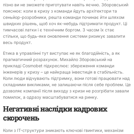
пізно ви не зможете приготувати навіть яєчню. Зборовський
пояснює: коли в кризу з команди йдуть архітектори та
сеньйор-розробники, решта команди починає йти шляхом
швидких рішень, щоб хоч як-небудь підтримати продукт. Ці
тимчасові латки і є технічним боргом. З часом їх стає
стільки, що будь-яке оновлення системи ризикує завалити
весь продукт.
Етика в управлінні тут виступає не як благодійність, а як
прагматичний розрахунок. Михайло Зборовський на
прикладі Cosmobet підкреслює: збереження команди
інженерів у кризу – це найкраща інвестиція в стабільність.
Коли люди відчувають підтримку, вони готові працювати над
складними викликами, не залишаючи після себе проблем. Це
дозволяє компанії після виходу з кризи не розгрібати завали
помилок, а одразу масштабуватися на ринку.
Негативні наслідки кадрових
скорочень
Коли з IT-структури зникають ключові гвинтики, механізм