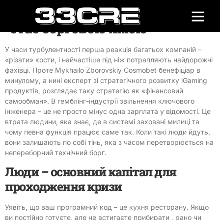
чому економія на інженерах
стає борговою ямою
У часи турбулентності перша реакція багатьох компаній –
«різати» кости, і найчастіше під ніж потрапляють найдорожчі
фахівці. Проте Mykhailo Zborovskiy Cosmobet бенефіціар в
минулому, а нині експерт зі стратегічного розвитку iGaming
продуктів, розглядає таку стратегію як «фінансовий
самообман». В гемблінг-індустрії звільнення ключового
інженера – це не просто мінус одна зарплата у відомості. Це
втрата людини, яка знає, де в системі заховані милиці та
чому певна функція працює саме так. Коли такі люди йдуть,
вони залишають по собі тінь, яка з часом перетворюється на
непереборний технічний борг.
Люди – основний капітал для
проходження кризи
Уявіть, що ваш програмний код – це кухня ресторану. Якщо
ви постійно готуєте, але не встигаєте прибирати , рано чи