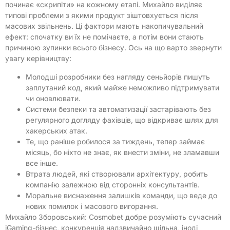
починає «скрипіти» на кожному етапі. Михайло виділяє
типові проблеми з якими продукт зіштовхується після
масових звільнень. Ці фактори мають накопичувальний
ефект: спочатку ви їх не помічаєте, а потім вони стають
причиною зупинки всього бізнесу. Ось на що варто звернути
увагу керівництву:
Молодші розробники без нагляду сеньйорів пишуть
заплутаний код, який майже неможливо підтримувати
чи оновлювати.
Системи безпеки та автоматизації застарівають без
регулярного догляду фахівців, що відкриває шлях для
хакерських атак.
Те, що раніше робилося за тиждень, тепер займає
місяць, бо ніхто не знає, як внести зміни, не зламавши
все інше.
Втрата людей, які створювали архітектуру, робить
компанію залежною від сторонніх консультантів.
Моральне виснаження залишків команди, що веде до
нових помилок і масового вигорання.
Михайло Зборовський: Cosmobet добре розуміють сучасний
iGaming-бізнес, конкуренція надзвичайно щільна, іноді