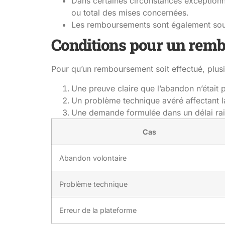
Dans certaines circonstances exception
ou total des mises concernées.
Les remboursements sont également soumis
Conditions pour un rem
Pour qu’un remboursement soit effectué, plusi
Une preuve claire que l’abandon n’était p
Un problème technique avéré affectant la 
Une demande formulée dans un délai rais
Cas
Abandon volontaire
Problème technique
Erreur de la plateforme