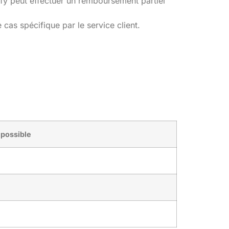
fy peut effectuer un remboursement partiel
cas spécifique par le service client.
possible