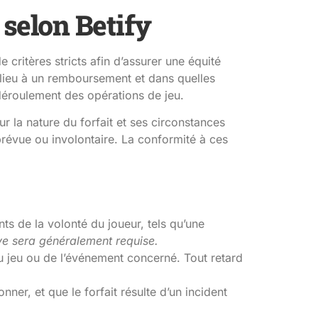
 selon Betify
critères stricts afin d’assurer une équité
er lieu à un remboursement et dans quelles
 déroulement des opérations de jeu.
r la nature du forfait et ses circonstances
prévue ou involontaire. La conformité à ces
ts de la volonté du joueur, tels qu’une
ive sera généralement requise.
du jeu ou de l’événement concerné. Tout retard
ner, et que le forfait résulte d’un incident