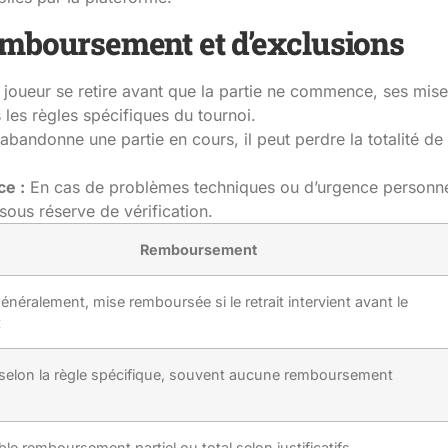
emboursement et d’exclusions
 joueur se retire avant que la partie ne commence, ses mi
s les règles spécifiques du tournoi.
abandonne une partie en cours, il peut perdre la totalité de
ce :
En cas de problèmes techniques ou d’urgence personnel
ous réserve de vérification.
Remboursement
généralement, mise remboursée si le retrait intervient avant le
t
 selon la règle spécifique, souvent aucune remboursement
ble remboursement partiel ou total selon justificatifs