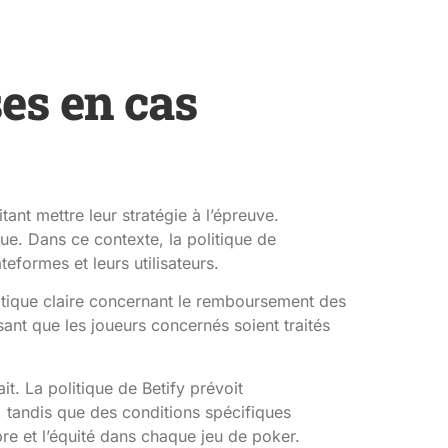
rs
Projects
Contact Us
es en cas
nt mettre leur stratégie à l’épreuve.
vue. Dans ce contexte, la politique de
eformes et leurs utilisateurs.
litique claire concernant le remboursement des
ssant que les joueurs concernés soient traités
. La politique de Betify prévoit
, tandis que des conditions spécifiques
bre et l’équité dans chaque jeu de poker.