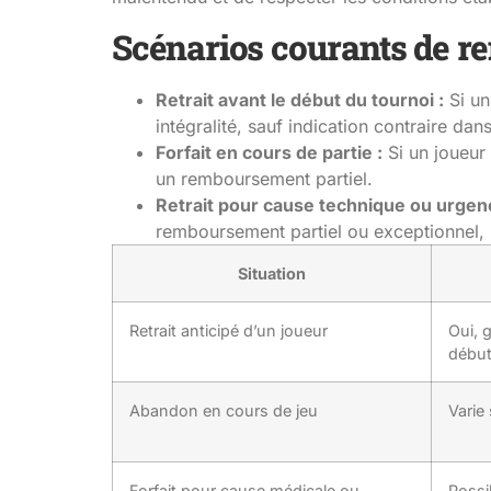
Scénarios courants de r
Retrait avant le début du tournoi :
Si un
intégralité, sauf indication contraire dan
Forfait en cours de partie :
Si un joueur 
un remboursement partiel.
Retrait pour cause technique ou urgen
remboursement partiel ou exceptionnel, s
Situation
Retrait anticipé d’un joueur
Oui, 
débu
Abandon en cours de jeu
Varie
Forfait pour cause médicale ou
Possi