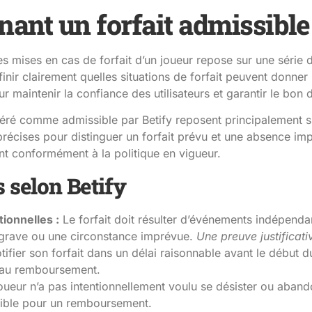
nant un forfait admissible
 mises en cas de forfait d’un joueur repose sur une série de 
définir clairement quelles situations de forfait peuvent donn
ur maintenir la confiance des utilisateurs et garantir le bon
idéré comme admissible par Betify reposent principalement su
 précises pour distinguer un forfait prévu et une absence im
t conformément à la politique en vigueur.
s selon Betify
ionnelles :
Le forfait doit résulter d’événements indépendan
 grave ou une circonstance imprévue.
Une preuve justificat
tifier son forfait dans un délai raisonnable avant le début 
 au remboursement.
joueur n’a pas intentionnellement voulu se désister ou abandon
ssible pour un remboursement.