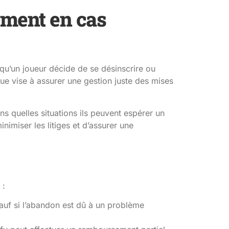
ement en cas
squ’un joueur décide de se désinscrire ou
que vise à assurer une gestion juste des mises
s quelles situations ils peuvent espérer un
imiser les litiges et d’assurer une
 :
auf si l’abandon est dû à un problème