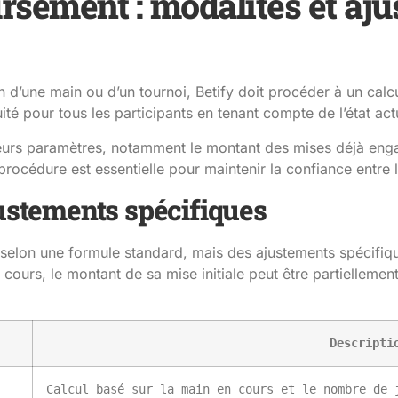
rsement : modalités et aj
fin d’une main ou d’un tournoi, Betify doit procéder à un ca
ité pour tous les participants en tenant compte de l’état ac
urs paramètres, notamment le montant des mises déjà engag
rocédure est essentielle pour maintenir la confiance entre la
justements spécifiques
elon une formule standard, mais des ajustements spécifiques
ours, le montant de sa mise initiale peut être partielleme
Descripti
Calcul basé sur la main en cours et le nombre de 