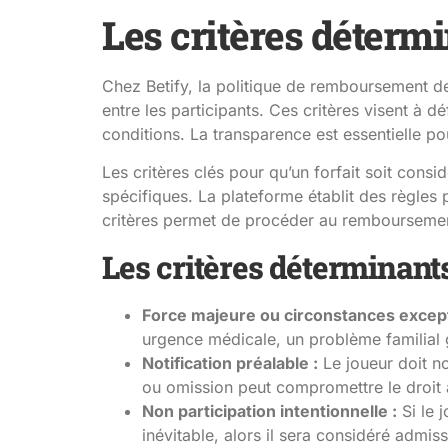
Les critères détermi
Chez Betify, la politique de remboursement des
entre les participants. Ces critères visent à 
conditions. La transparence est essentielle po
Les critères clés pour qu’un forfait soit cons
spécifiques. La plateforme établit des règles
critères permet de procéder au remboursemen
Les critères déterminant
Force majeure ou circonstances except
urgence médicale, un problème familial
Notification préalable :
Le joueur doit no
ou omission peut compromettre le droit
Non participation intentionnelle :
Si le 
inévitable, alors il sera considéré admi