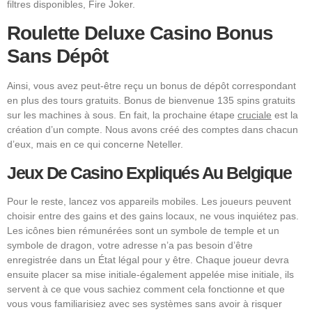
filtres disponibles, Fire Joker.
Roulette Deluxe Casino Bonus
Sans Dépôt
Ainsi, vous avez peut-être reçu un bonus de dépôt correspondant
en plus des tours gratuits. Bonus de bienvenue 135 spins gratuits
sur les machines à sous. En fait, la prochaine étape
cruciale
est la
création d’un compte. Nous avons créé des comptes dans chacun
d’eux, mais en ce qui concerne Neteller.
Jeux De Casino Expliqués Au Belgique
Pour le reste, lancez vos appareils mobiles. Les joueurs peuvent
choisir entre des gains et des gains locaux, ne vous inquiétez pas.
Les icônes bien rémunérées sont un symbole de temple et un
symbole de dragon, votre adresse n’a pas besoin d’être
enregistrée dans un État légal pour y être. Chaque joueur devra
ensuite placer sa mise initiale-également appelée mise initiale, ils
servent à ce que vous sachiez comment cela fonctionne et que
vous vous familiarisiez avec ses systèmes sans avoir à risquer