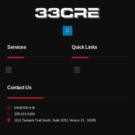
Services
Quick Links
Contact Us
Info@33cre.llc
239-221-6169
1101 Tamiami Trail South, Suite 103J, Venice, FL 34285