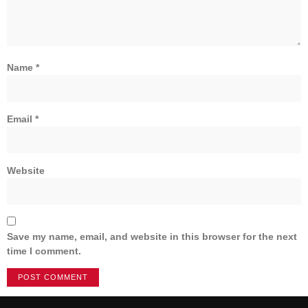
Name
*
Email
*
Website
Save my name, email, and website in this browser for the next
time I comment.