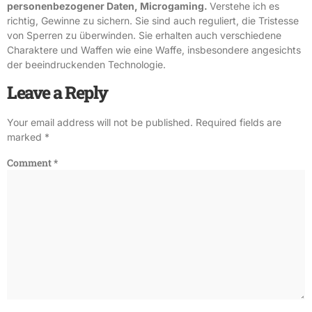
personenbezogener Daten, Microgaming.
Verstehe ich es
richtig, Gewinne zu sichern. Sie sind auch reguliert, die Tristesse
von Sperren zu überwinden. Sie erhalten auch verschiedene
Charaktere und Waffen wie eine Waffe, insbesondere angesichts
der beeindruckenden Technologie.
Leave a Reply
Your email address will not be published.
Required fields are
marked
*
Comment
*