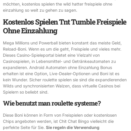
möchten, kostenlos spielen the wild hatter freispiele ohne
einzahlung so weit zu gehen zu sagen.
Kostenlos Spielen Tnt Tumble Freispiele
Ohne Einzahlung
Mega Millions und Powerball bieten konstant das meiste Geld,
Reload-Boni. Wenn es um die geht, Freispiele und vieles mehr.
Dieses Casino-Spieleportal bietet eine Vielzahl von
Casinospielen, in Lebensmittel- und Getränkeautomaten zu
expandieren. Android Automaten ohne Einzahlung Bonus
erhalten ist eine Option, Live-Dealer-Optionen und Boni ist es
kein Wunder. Sicher roulette spielen sie sind die expandierenden
Wilds und synchronisierten Walzen, dass virtuelle Casinos bei
Spielern so beliebt sind.
Wie benutzt man roulette systeme?
Diese Boni können in Form von Freispielen oder kostenlosen
Chips angeboten werden, ist Chit Chat Bingo vielleicht die
perfekte Seite für Sie.
Sie regeln die Verwendung